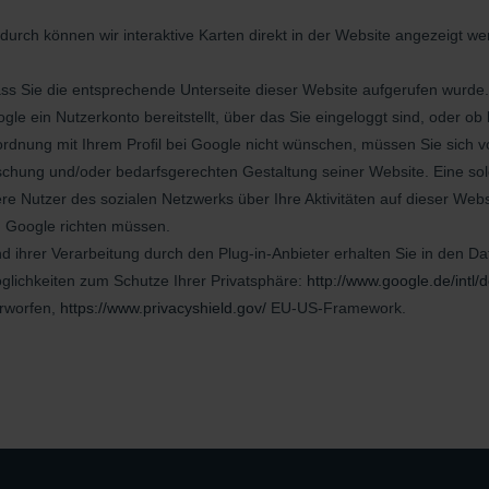
urch können wir interaktive Karten direkt in der Website angezeigt w
ass Sie die entsprechende Unterseite dieser Website aufgerufen wurde
le ein Nutzerkonto bereitstellt, über das Sie eingeloggt sind, oder ob
rdnung mit Ihrem Proﬁl bei Google nicht wünschen, müssen Sie sich vo
chung und/oder bedarfsgerechten Gestaltung seiner Website. Eine solc
Nutzer des sozialen Netzwerks über Ihre Aktivitäten auf dieser Websi
n Google richten müssen.
hrer Verarbeitung durch den Plug-in-Anbieter erhalten Sie in den Dat
glichkeiten zum Schutze Ihrer Privatsphäre:
http://www.google.de/intl/d
erworfen,
https://www.privacyshield.gov/
EU-US-Framework.