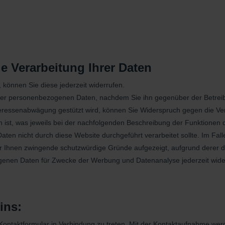
e Verarbeitung Ihrer Daten
n, können Sie diese jederzeit widerrufen.
 Ihrer personenbezogenen Daten, nachdem Sie ihn gegenüber der Betre
ressenabwägung gestützt wird, können Sie Widerspruch gegen die Verar
ich ist, was jeweils bei der nachfolgenden Beschreibung der Funktionen
n nicht durch diese Website durchgeführt verarbeitet sollte. Im Fall
r Ihnen zwingende schutzwürdige Gründe aufgezeigt, aufgrund derer di
ogenen Daten für Zwecke der Werbung und Datenanalyse jederzeit wid
ins:
 Kontaktformular in Verbindung zu treten. Mit der Kontaktaufnahme wer