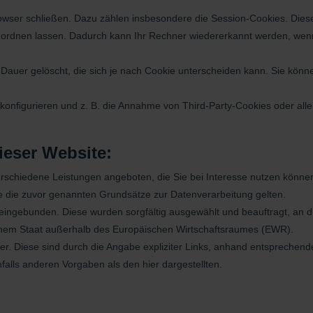
owser schließen. Dazu zählen insbesondere die Session-Cookies. Diese
ordnen lassen. Dadurch kann Ihr Rechner wiedererkannt werden, wenn
auer gelöscht, die sich je nach Cookie unterscheiden kann. Sie könne
onﬁgurieren und z. B. die Annahme von Third-Party-Cookies oder allen
ieser Website:
erschiedene Leistungen angeboten, die Sie bei Interesse nutzen könn
die die zuvor genannten Grundsätze zur Datenverarbeitung gelten.
r eingebunden. Diese wurden sorgfältig ausgewählt und beauftragt, an
n einem Staat außerhalb des Europäischen Wirtschaftsraumes (EWR).
ter. Diese sind durch die Angabe expliziter Links, anhand entspreche
falls anderen Vorgaben als den hier dargestellten.