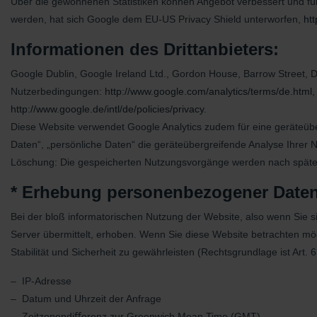
Über die gewonnenen Statistiken können Angebot verbessert und für
werden, hat sich Google dem EU-US Privacy Shield unterworfen,
htt
Informationen des Drittanbieters:
Google Dublin, Google Ireland Ltd., Gordon House, Barrow Street, Du
Nutzerbedingungen:
http://www.google.com/analytics/terms/de.html
,
http://www.google.de/intl/de/policies/privacy
.
Diese Website verwendet Google Analytics zudem für eine geräteüb
Daten“, „persönliche Daten“ die geräteübergreifende Analyse Ihrer 
Löschung: Die gespeicherten Nutzungsvorgänge werden nach späte
* Erhebung personenbezogener Daten
Bei der bloß informatorischen Nutzung der Website, also wenn Sie s
Server übermittelt, erhoben. Wenn Sie diese Website betrachten mö
Stabilität und Sicherheit zu gewährleisten (Rechtsgrundlage ist Art. 6
– IP-Adresse
– Datum und Uhrzeit der Anfrage
– Zeitzonendiﬀerenz zur Greenwich Mean Time (GMT)