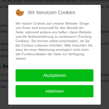
 Sie als Nutzer interessanter ausgestaltet werden. Für die Ausnahme
ps://www.privacyshield.gov/
EU-US-Framework. Rechtsgrundlage für die N
Wir benutzen Cookies
Wir nutzen Cookies auf unserer Website. Einige
blin 4, Ireland, Fax: +353 (1) 436 1001.
von ihnen sind essenziell für den Betrieb der
 Übersicht zum Datenschutz:
http://www.google.com/intl/de/analytics/le
Seite, während andere uns helfen, diese Website
und die Nutzererfahrung zu verbessern (Tracking
Cookies). Sie können selbst entscheiden, ob Sie
ergreifende Analyse von Besucherströmen, die über eine User-ID durch
die Cookies zulassen möchten. Bitte beachten Sie,
Nutzung deaktivieren.
dass bei einer Ablehnung womöglich nicht mehr
alle Funktionalitäten der Seite zur Verfügung
stens 7 Monaten gelöscht.
stehen.
 bei Besuch dieser Website
ich nicht registrieren oder anderweitig Informationen übermitteln, we
Akzeptieren
chten, werden folgenden Daten erhoben, die aus technischen Gründen 
 Abs. 1 S. 1 lit. f) DSGVO):
Ablehnen