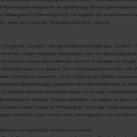
re E-Mail-Adresse missbraucht, als Absicherung. Weitere Daten werden 
 Weitergabe an Dritte erfolgt nicht. Ein Abgleich der so erhobenen 
en, wenn der Zweck der Verarbeitung erfüllt ist, gelöscht.
 Google Inc. („Google“). Google Analytics verwendet sog. „Cookies“, 
 durch den Cookie erzeugten Informationen über Ihre Benutzung diese
IP-Anonymisierung auf dieser Website, wird Ihre IP-Adresse von Google
irtschaftsraum zuvor gekürzt. Nur in Ausnahmefällen wird die volle 
e diese Informationen benutzen, um Ihre Nutzung der Website auszuwer
erbundene Dienstleistungen gegenüber dem Website-Betreiber zu erbr
e IP-Adresse wird nicht mit anderen Daten von Google zusammengefüh
nstellung Ihrer Browser-Software verhindern; wir weisen Sie jedoch dar
e können darüber hinaus die Erfassung der durch das Cookie erzeugte
ogle verhindern, indem sie das unter dem folgenden Link verfügbare B
nalysieren und regelmäßig verbessern zu können.